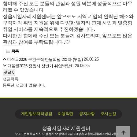
참여해 주신 모든 분들의 관심과 성원 덕분에 성공적으로 마무
리될 수 있었습니다
정읍시일자리지원센터는 앞으로도 지역 기업의 인력난 해소와
구직자의 취업 지원을 위해 다양한 일자리 연계 사업과 맞춤형
취업 서비스를 지속적으로 추진하겠습니다 .
다시한번 함께해 주신 모든 분들께 감사드리며, 앞으로도 많은
관심과 참여를 부탁드립니다 .♡
목록
이전글
26.06.25
2026 구인구직 만남의날 2회차 (투썸)
다음글
26.06.25
2026 정읍시 상반기 취업박람회
댓글
0
댓글목록
등록된 댓글이 없습니다.
∙
∙
∙
개인정보처리방침
이용약관
공지사항
오시는길
정읍시일자리지원센터
주소 : 전북특별자치도 정읍시 수성택지 3길 28(정읍고용복지플러스센터 2층)