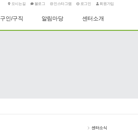
오시는길
블로그
인스타그램
로그인
회원가입
구인/구직
알림마당
센터소개
구인신청하기
센터소식
인사말
구직신청하기
기타안내
센터소개
포토소식
주요업무
오시는길
센터소식