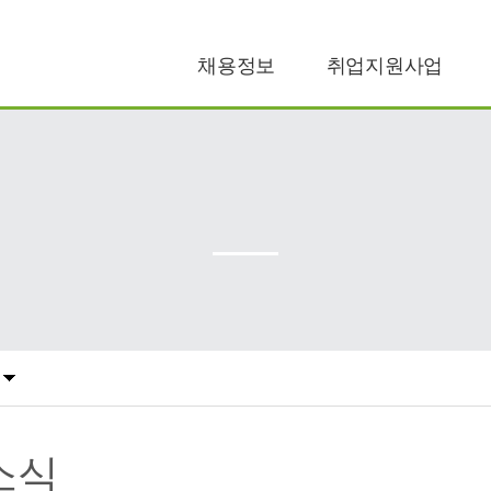
채용정보
취업지원사업
공공일자리
구직지원
민간일자리
구인지원
소식