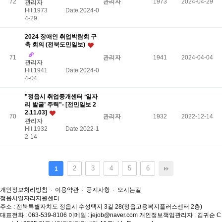
72
관리자
1973
2024-04-29
관리자
Hit 1973
Date 2024-0
4-29
2024 장애인 취업박람회 구
축 회의 (전북도민일보)
71
관리자
1941
2024-04-04
관리자
Hit 1941
Date 2024-0
4-04
"정읍시 취업중개센터 ‘일자
리 발굴’ 주력"- [전민일보 2
2.11.03]
70
관리자
1932
2022-12-14
관리자
Hit 1932
Date 2022-1
2-14
2
3
4
5
6
1
개인정보처리방침
∙
이용약관
∙
공지사항
∙
오시는길
정읍시일자리지원센터
주소 : 전북특별자치도 정읍시 수성택지 3길 28(정읍고용복지플러스센터 2층)
대표전화 : 063-539-8106
이메일 : jejob@naver.com
개인정보책임관리자 : 김귀순
C