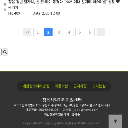
정읍 청년 일자리, 산·관·학이 뭉쳤다 ‘2025 미래 일자리 페스티벌’ 성황
5
관리자
5
Hit 400
Date 2025-12-08
1
3
4
5
6
2
∙
∙
∙
개인정보처리방침
이용약관
공지사항
오시는길
정읍시일자리지원센터
주소 : 전북특별자치도 정읍시 수성택지 3길 28(정읍고용복지플러스센터 2층)
대표전화 : 063-539-8106
이메일 : jejob@naver.com
개인정보책임관리자 : 김귀순
Copyright 2025 정읍시일자리지원센터 All Rights Reserved.