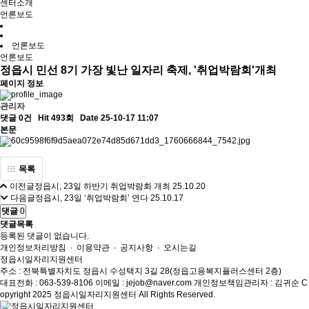
센터소개
언론보도
언론보도
언론보도
정읍시 민선 8기 가장 빛난 일자리 축제, '취업박람회'개최
페이지 정보
관리자
댓글 0건
Hit 493회
Date 25-10-17 11:07
본문
목록
이전글
정읍시, 23일 하반기 취업박람회 개최
25.10.20
다음글
정읍시, 23일 ‘취업박람회’ 연다
25.10.17
댓글
0
댓글목록
등록된 댓글이 없습니다.
개인정보처리방침
∙
이용약관
∙
공지사항
∙
오시는길
정읍시일자리지원센터
주소 : 전북특별자치도 정읍시 수성택지 3길 28(정읍고용복지플러스센터 2층)
대표전화 : 063-539-8106
이메일 : jejob@naver.com
개인정보책임관리자 : 김귀순
C
opyright 2025 정읍시일자리지원센터 All Rights Reserved.