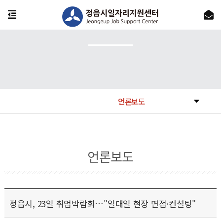
언론보도
언론보도
정읍시, 23일 취업박람회…"일대일 현장 면접·컨설팅"