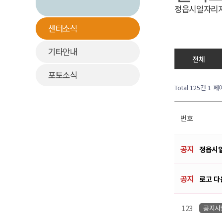
정읍시일자리지
센터소식
기타안내
전체
포토소식
Total 125건
1 페
번호
공지
정읍시일
공지
로고 
123
공지사