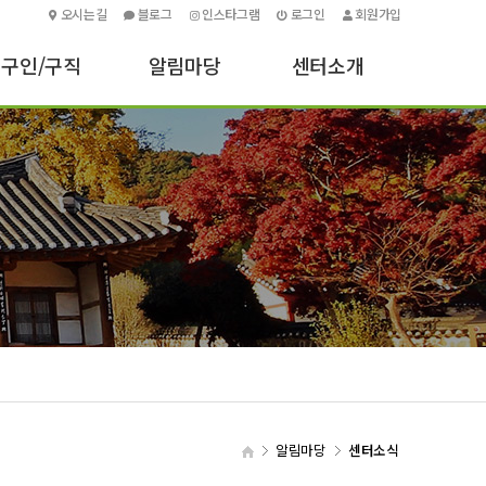
오시는길
블로그
인스타그램
로그인
회원가입
구인/구직
알림마당
센터소개
구인신청하기
센터소식
인사말
구직신청하기
기타안내
센터소개
포토소식
주요업무
오시는길
알림마당
센터소식