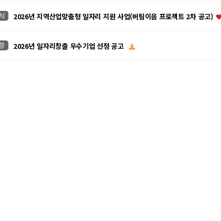
식
2026년 지역산업맞춤형 일자리 지원 사업(버팀이음 프로젝트 2차 공고)
항
2026년 일자리창출 우수기업 선정 공고
항
2026년 정읍시 청년창업 지원사업(2기)모집 안내
식
2026.7.16.(목) 구인·구직 만남의 날 안내 - 정주가축약품
항
2026년 하반기 지역공동체 일자리사업 참여자 모집 재공고
년 정읍시 소상공인 카드수수료 지원사업 안내
품권 주요 변경사항 안내