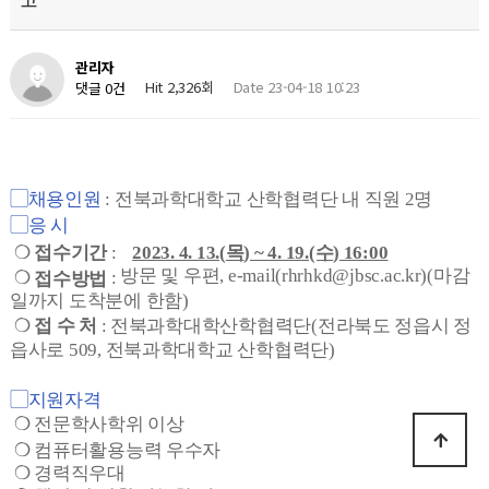
관리자
Hit 2,326회
Date 23-04-18 10:23
댓글 0건
:
전북과학대학교 산학협력단 내 직원
2
명
▢
채용인원
▢
응 시
❍
:
접수기간
2023. 4. 13.(
목
) ~ 4. 19.(수
) 16:00
방문 및 우편, e-mail(rhrhkd@jbsc.ac.kr)(마감
❍
:
접수방법
일까지 도착분에 한함)
❍
: 전북과학대학산학협력단(전라북도 정읍시 정
접 수 처
읍사로 509, 전북과학대학교 산학협력단)
▢
지원자격
❍
전문학사학위 이상
❍
컴퓨터활용능력 우수자
❍
경력직우대