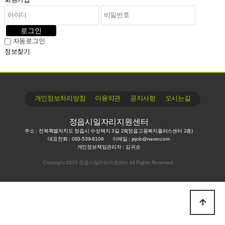
로그인
자동로그인
정보찾기
∙
∙
∙
개인정보처리방침
이용약관
공지사항
오시는길
정읍시일자리지원센터
주소 : 전북특별자치도 정읍시 수성택지 3길 28(정읍고용복지플러스센터 2층)
대표전화 : 063-539-8106
이메일 : jejob@naver.com
개인정보책임관리자 : 김귀순
Copyright 2025 정읍시일자리지원센터 All Rights Reserved.