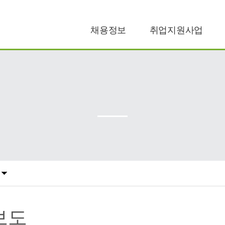
채용정보
취업지원사업
공공일자리
구직지원
민간일자리
구인지원
보도