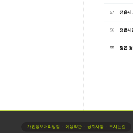
정읍시,
57
정읍시일
56
정읍 청
55
처음
맨
∙
∙
∙
개인정보처리방침
이용약관
공지사항
오시는길