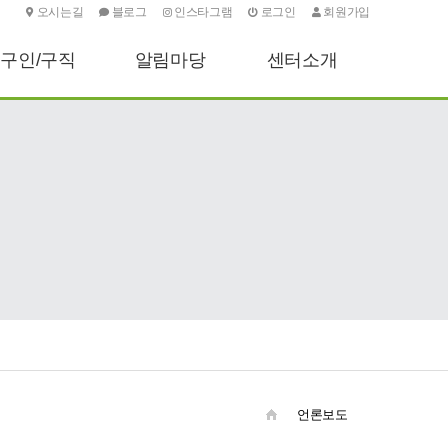
오시는길
블로그
인스타그램
로그인
회원가입
구인/구직
알림마당
센터소개
구인신청하기
센터소식
인사말
구직신청하기
기타안내
센터소개
포토소식
주요업무
오시는길
언론보도