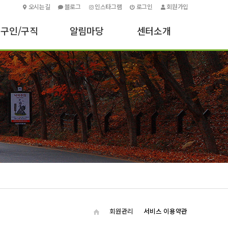
오시는길
블로그
인스타그램
로그인
회원가입
구인/구직
알림마당
센터소개
구인신청하기
센터소식
인사말
구직신청하기
기타안내
센터소개
포토소식
주요업무
오시는길
회원관리
서비스 이용약관