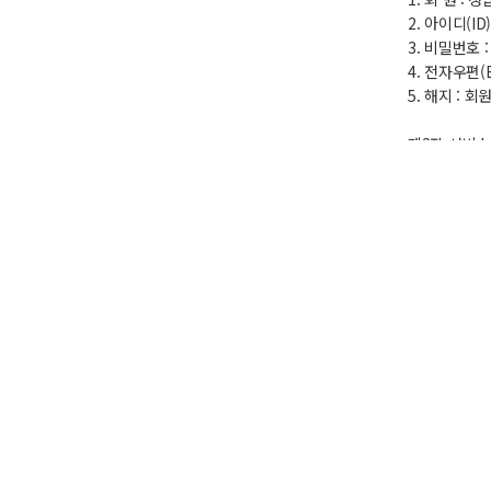
2. 아이디(
3. 비밀번호
4. 전자우편(E
5. 해지 :
제2장 서비스
제5조 (이용
이용계약은 
제6조 (이용
첫째 서비스
둘째 서비스 
제7조 (이용
이 약관에 명
제8조 (용어의
첫째 정읍시취
둘째 정읍시취