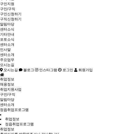
구인지원
구인/구직
구인신청하기
구직신청하기
알림마당
센터소식
기타안내
포토소식
센터소개
인사말
센터소개
주요업무
오시는길
오시는길
블로그
인스타그램
로그인
회원가입
취업정보
채용정보
취업지원사업
구인/구직
알림마당
센터소개
정읍취업프로그램
취업정보
정읍취업프로그램
취업정보