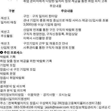
취업 준비자에게 다양한 일자리 정보 제공을 통한 취업 의지 고취
주요내용
구분
주요내용
구인ㆍ구직 일자리 한마당
섹션 1.
관내 기업의 충원 예정 중심으로 매칭 서비스 제공 (신입사원 초봉
일자리 매칭
3,000만원 이상 기업체 참여)
산업체 연계를 통한 구인 구직자 박람회 진행
섹션 2.
구직자 현장면접, 구직신청등록, 취업상담
주요활동
이력서 사진촬영 운영
섹션 3.
구인기업의 근무 및 채용조건 안내
산업체 연계
사후관리를 통한 구직자 채용 연계 진행
추진 프로세스
박람회 기획
취업 맞춤 정보 제공을 위한 박람회 기획
기업체 모집
정읍시 내 구인 기업체 모집
박람회 운영
정읍시 취업박람회
운영
결과분석 및 피드백
결과 분석 및 피드백
개인정보처리방침
∙
이용약관
∙
공지사항
∙
오시는길
정읍시일자리지원센터
주소 : 전북특별자치도 정읍시 수성택지 3길 28(정읍고용복지플러스센터 2층)
대표전화 : 063-539-8106
이메일 : jejob@naver.com
개인정보책임관리자 : 김귀순
C