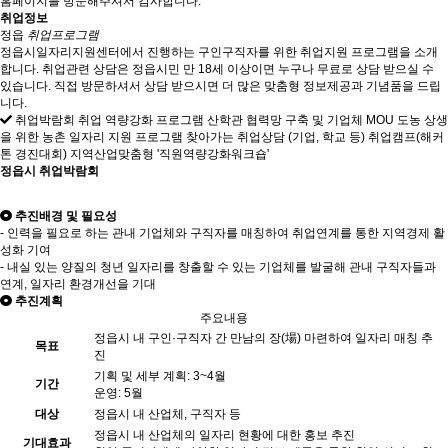
홈페이지를 방문해주셔서 감사합니다.
취업정보
정읍
취업프로그램
정읍시일자리지원센터에서 진행하는 구인구직자를 위한 취업지원 프로그램을 소개
합니다. 취업관련 상담은 정읍시민 만 18세 이상이면 누구나 무료로 상담 받으실 수
있습니다. 직접 방문하셔서 상담 받으시면 더 많은 맞춤형 정보제공과 기념품을 드립
니다.
취업박람회
취업 역량강화 프로그램
산학관 협력망 구축 및 기업체 MOU
도농 상생
을 위한 농촌 일자리 지원 프로그램
찾아가는 취업상담 (기업, 학교 등)
취업캠프(해커
톤 경진대회)
지역산업맞춤형 '직원역량강화워크숍'
정읍시 취업박람회
추진배경 및 필요성
- 인력을 필요로 하는 관내 기업체와 구직자를 매칭하여 취업연계를 통한 지역경제 활
성화 기여
- 내실 있는 양질의 청년 일자리를 창출할 수 있는 기업체를 발굴해 관내 구직자들과
연계, 일자리 환경개선을 기대
추진계획
주요내용
정읍시 내 구인·구직자 간 만남의 장(場) 마련하여 일자리 매칭 추
목표
진
기획 및 세부 계획: 3~4월
기간
운영: 5월
대상
정읍시 내 산업체, 구직자 등
정읍시 내 산업체의 일자리 현황에 대한 홍보 추진
기대효과