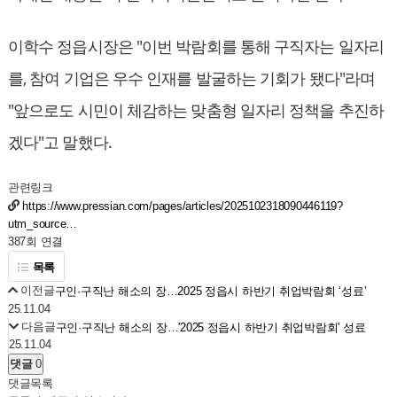
이학수 정읍시장은 "이번 박람회를 통해 구직자는 일자리
를, 참여 기업은 우수 인재를 발굴하는 기회가 됐다"라며
"앞으로도 시민이 체감하는 맞춤형 일자리 정책을 추진하
겠다"고 말했다.
관련링크
https://www.pressian.com/pages/articles/2025102318090446119?
utm_source…
387회 연결
목록
이전글
구인·구직난 해소의 장…2025 정읍시 하반기 취업박람회 ‘성료’
25.11.04
다음글
구인·구직난 해소의 장…'2025 정읍시 하반기 취업박람회' 성료
25.11.04
댓글
0
댓글목록