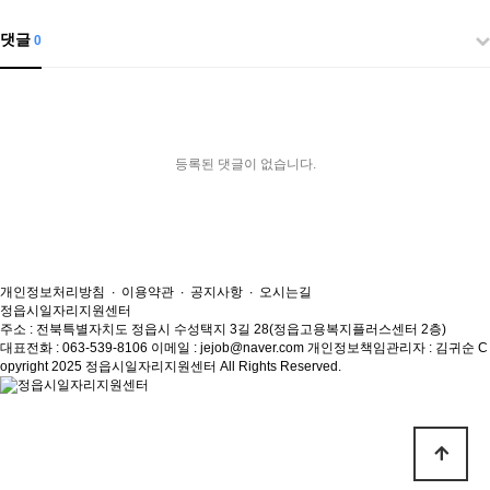
댓글
0
등록된 댓글이 없습니다.
개인정보처리방침
∙
이용약관
∙
공지사항
∙
오시는길
정읍시일자리지원센터
주소 : 전북특별자치도 정읍시 수성택지 3길 28(정읍고용복지플러스센터 2층)
대표전화 : 063-539-8106
이메일 : jejob@naver.com
개인정보책임관리자 : 김귀순
C
opyright 2025 정읍시일자리지원센터 All Rights Reserved.