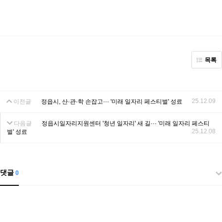
목록
25.12.09
이전글
정읍시, 산·관·학 손잡고··· '미래 일자리 페스티벌' 성료
다음글
정읍시일자리지원센터 '청년 일자리' 새 길··· '미래 일자리 페스티
25.12.08
벌' 성료
댓글
0