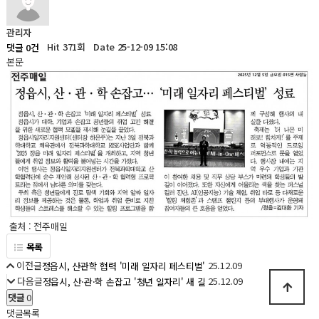
관리자
Hit 371회
Date 25-12-09 15:08
댓글 0건
본문
출처 : 전주매일
목록
이전글
25.12.09
정읍시, 산관학 협력 '미래 일자리 페스티벌'
다음글
25.12.09
정읍시, 산·관·학 손잡고 '청년 일자리' 새 길
댓글
0
댓글목록