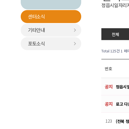
정읍시일자리지
센터소식
기타안내
전체
포토소식
Total 125건
1 페
번호
공지
정읍시일
공지
로고 
123
(전북 