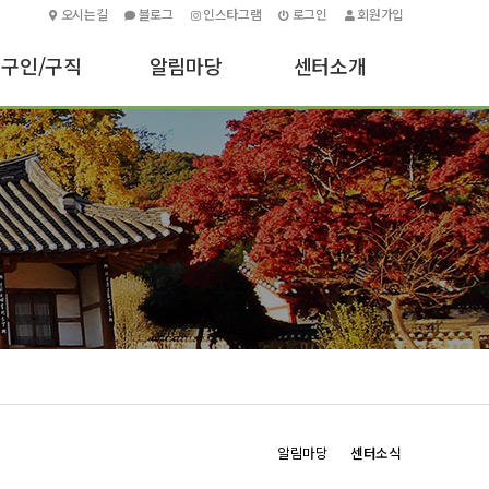
오시는길
블로그
인스타그램
로그인
회원가입
구인/구직
알림마당
센터소개
구인신청하기
센터소식
인사말
구직신청하기
기타안내
센터소개
포토소식
주요업무
오시는길
알림마당
센터소식