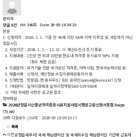
관리자
Hit 346회
Date 26-05-18 09:10
댓글 0건
본문
1. 신청자격 :
2026. 1. 1. 기준 만 46세 이상 64세 이하 미취업 및 사업자가 아닌
정읍시민
2. 사업기간 : 2026. 1. 1. ~ 12. 31. ※ 예산소진시 조기 종료
3. 지원내용 : 1인당 연 최대 10만원 한도내 자격증 응시료의 90% 지원
(횟수 제한 없음)
4. 지원분야 : 국가기술·전문·국가공인 자격증, 어학시험, 한국사능력시험 등
5. 제출서류 : 신청서, 개인정보 수집이용제공동의서 등
6. 신청방법 :
방문(읍·면·동사무소) 또는 온라인(anmail@korea.kr) 신청
7. 기타문의 : 일자리경제과 일자리정책팀(063-539-5604)
※ 기타 자세한 사항은 공고문 참조
첨부파일
2026년정읍시신중년자격증응시료지원사업시행공고문신청서포함.hwpx
(73.6K)
29회 다운로드 | DATE : 2026-05-18 09:10:17
목록
이전글
정읍세무서] 국세 체납관리단 및 국세외수입 체납관리단 기간제 근로자