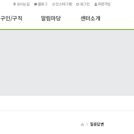
오시는길
블로그
인스타그램
로그인
회원가입
구인/구직
알림마당
센터소개
구인신청하기
센터소식
인사말
구직신청하기
기타안내
센터소개
포토소식
주요업무
오시는길
질문답변