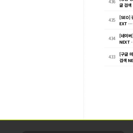
436
글 검색
[SEO
435
EXT 
[네이버
434
NEXT
[구글 
433
검색 N
처음