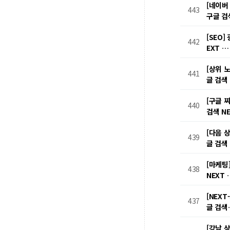
[네이버
443
구글 검
[SEO
442
EXT 
[상위 
441
글 검색
[구글 
440
검색 N
[다음 
439
글 검색
[마케팅
438
NEXT
[NEX
437
글 검
[강남 