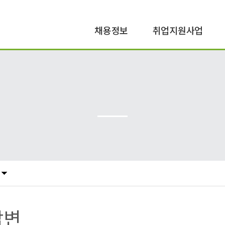
채용정보
취업지원사업
공공일자리
구직지원
민간일자리
구인지원
답변