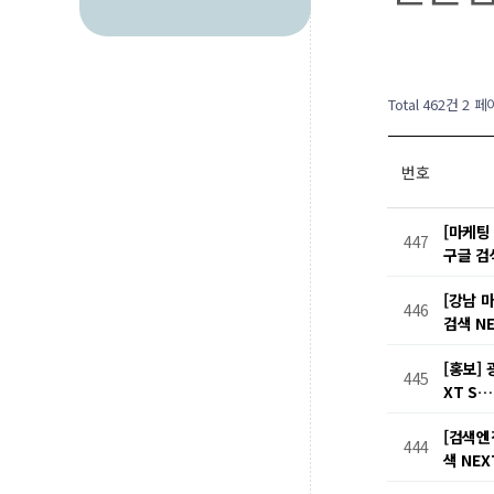
Total 462건
2 페
번호
[마케팅
447
구글 검
[강남 
446
검색 N
[홍보]
445
XT S
[검색엔
444
색 NE