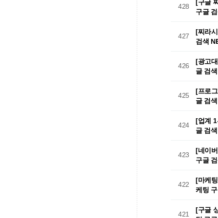
[구글 
428
구글 검
[찌라시
427
검색 N
[광고대
426
글 검색
[프로그
425
글 검색
[업계 
424
글 검색
[네이버
423
구글 검
[마케팅
422
케팅 구
[구글 
421