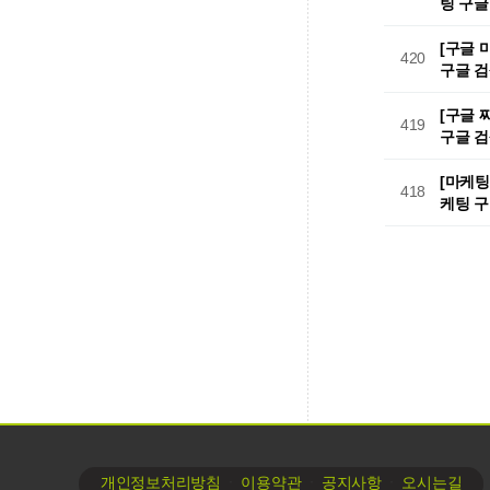
팅 구글
[구글 
420
구글 검
[구글 
419
구글 검
[마케팅
418
케팅 구
처음
∙
∙
∙
개인정보처리방침
이용약관
공지사항
오시는길