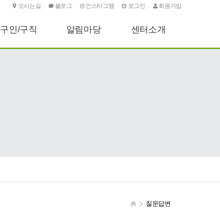
오시는길
블로그
인스타그램
로그인
회원가입
구인/구직
알림마당
센터소개
구인신청하기
센터소식
인사말
구직신청하기
기타안내
센터소개
포토소식
주요업무
오시는길
질문답변