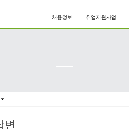
채용정보
취업지원사업
공공일자리
구직지원
민간일자리
구인지원
답변