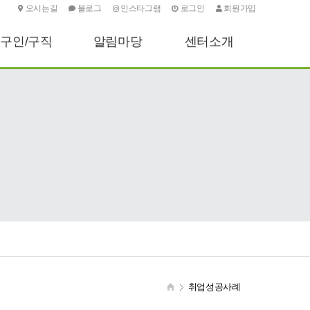
오시는길
블로그
인스타그램
로그인
회원가입
구인/구직
알림마당
센터소개
구인신청하기
센터소식
인사말
구직신청하기
기타안내
센터소개
포토소식
주요업무
오시는길
취업성공사례